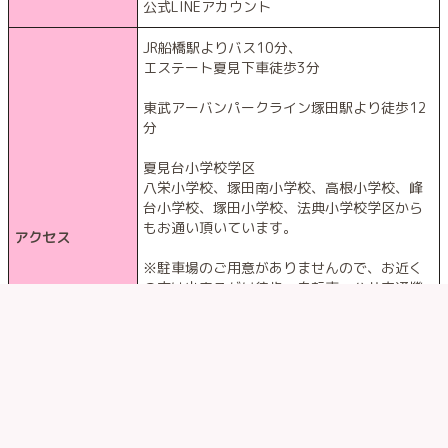
公式LINEアカウント
JR船橋駅よりバス10分、
エステート夏見下車徒歩3分
東武アーバンパークライン塚田駅より徒歩12
分
夏見台小学校学区
八栄小学校、塚田南小学校、高根小学校、峰
台小学校、塚田小学校、法典小学校学区から
もお通い頂いています。
アクセス
※駐車場のご用意がありませんので、お近く
の方は出来るだけ徒歩・自転車・公共交通機
関でのご来室をお願いしております。
(保護者の方の降車無、一時停止のみでの送迎
はご相談可能です。)
※個人宅の為、住所詳細は体験レッスンお申
込時にご案内致します。