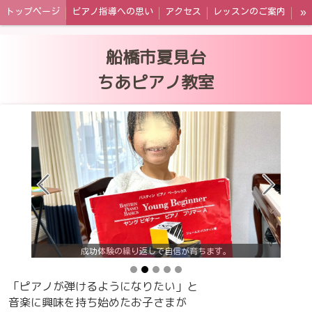
»
トップページ
ピアノ指導への思い
アクセス
レッスンのご案内
講師プロフィール
教室ブログ
人間性知能HQはピアノで育つ
船橋市夏見台
保護者さま・生徒さんの声
Q&A
お問い合わせ
ちあピアノ教室
。
成功体験の繰り返しで自信が育ちます。
「ピアノが弾けるようになりたい」と
音楽に興味を持ち始めたお子さまが