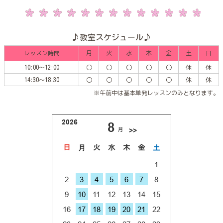
♪教室スケジュール♪
レッスン時間
月
火
水
木
金
土
日
10:00～12:00
○
○
○
○
○
休
休
14:30～18:30
○
○
○
○
○
休
休
※午前中は基本単発レッスンのみとなります。